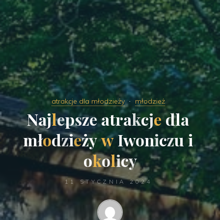
atrakcje dla młodzieży
młodzież
N
a
j
l
e
p
s
z
e
a
t
r
a
k
c
j
e
d
l
a
m
ł
o
d
z
i
e
ż
y
w
I
w
o
n
i
c
z
u
i
o
k
o
l
i
c
y
11 STYCZNIA 2024