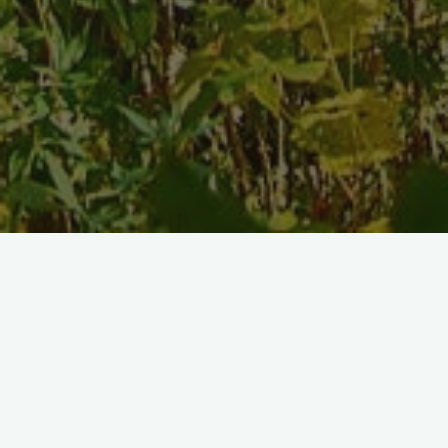
1. Parki rozrywki
Parki rozrywki dla młodzieży
W okolicy Iwonicza znajdują
się kilka parków rozrywki, które zapewnią młodzieży
mnóstwo emocji. Parki te oferują różnorodne atrakcje, takie
jak rollercoastery, karuzele, czy strzelanie do celu. To idealne
miejsce dla młodych ludzi, którzy szukają dawki adrenaliny i