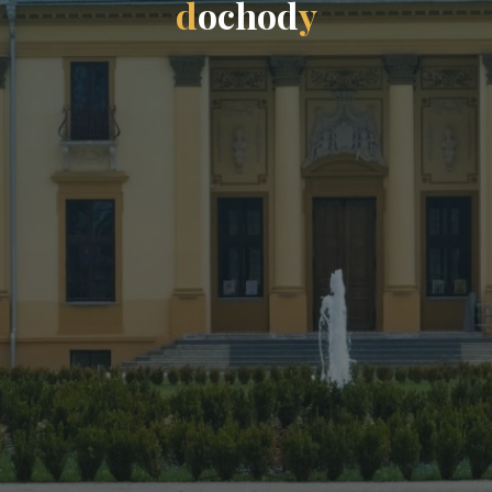
d
o
c
h
o
d
y