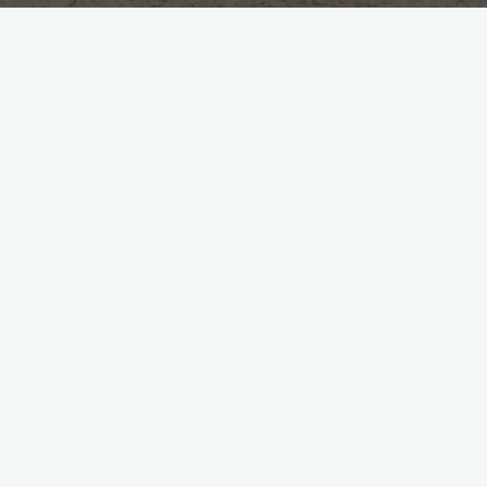
branża hotelarska
dochody
przychody
zyski
Jak zwiększyć zyski w branży
hotelarskiej
kasia
12 października 2023
1. Strategie marketingowe Wpływ marketingu
internetowego na zyski Marketing internetowy