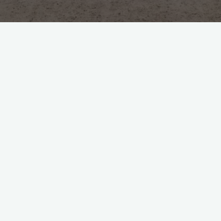
hotel
podróż
Najlepsze atrakcje dla gości
hotelowych w Iwoniczu i