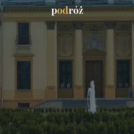
p
o
d
r
ó
ż